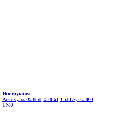
Инструкция
Артикулы: 053858, 053861, 053859, 053860
1 Мб