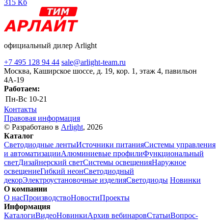
315 Кб
официальный дилер Arlight
+7 495 128 94 44
sale@arlight-team.ru
Москва, Каширское шоссе, д. 19, кор. 1, этаж 4, павильон
4А-19
Работаем:
Пн-Вс
10-21
Контакты
Правовая информация
© Разработано в
Arlight
, 2026
Каталог
Светодиодные ленты
Источники питания
Системы управления
и автоматизации
Алюминиевые профили
Функциональный
свет
Дизайнерский свет
Системы освещения
Наружное
освещение
Гибкий неон
Светодиодный
декор
Электроустановочные изделия
Светодиоды
Новинки
О компании
О нас
Производство
Новости
Проекты
Информация
Каталоги
Видео
Новинки
Архив вебинаров
Статьи
Вопрос-