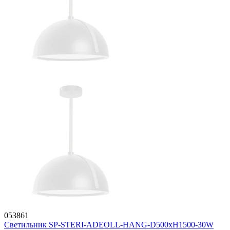
053861
Светильник SP-STERI-ADEOLL-HANG-D500xH1500-30W