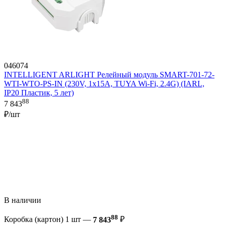
046074
INTELLIGENT ARLIGHT Релейный модуль SMART-701-72-
WTI-WTO-PS-IN (230V, 1x15A, TUYA Wi-Fi, 2.4G) (IARL,
IP20 Пластик, 5 лет)
88
7 843
₽/шт
В наличии
88
Коробка (картон) 1 шт —
7 843
₽