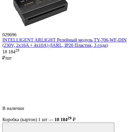
029696
INTELLIGENT ARLIGHT Релейный модуль TY-706-WF-DIN
(230V, 2х16A + 4х10А) (IARL, IP20 Пластик, 3 года)
29
18 184
₽/шт
В наличии
29
Коробка (картон) 1 шт —
18 184
₽