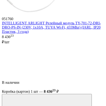
051760
INTELLIGENT ARLIGHT Релейный модуль TY-701-72-DRI-
DRO-PS-IN (230V, 1x10A, TUYA Wi-Fi, 433Mhz) (IARL, IP20
Пластик, 3 года)
23
8 436
₽/шт
В наличии
23
Коробка (картон) 1 шт —
8 436
₽