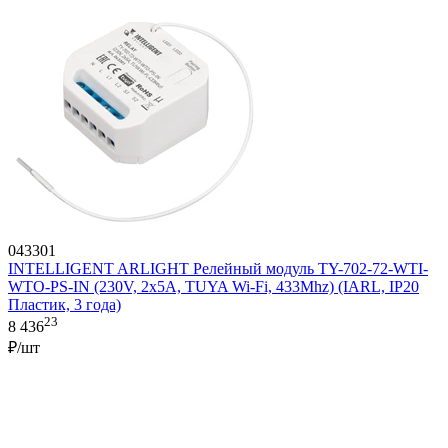
043301
INTELLIGENT ARLIGHT Релейный модуль TY-702-72-WTI-
WTO-PS-IN (230V, 2x5A, TUYA Wi-Fi, 433Mhz) (IARL, IP20
Пластик, 3 года)
23
8 436
₽/шт