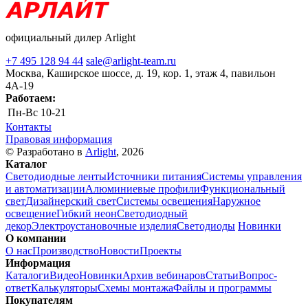
официальный дилер Arlight
+7 495 128 94 44
sale@arlight-team.ru
Москва, Каширское шоссе, д. 19, кор. 1, этаж 4, павильон
4А-19
Работаем:
Пн-Вс
10-21
Контакты
Правовая информация
© Разработано в
Arlight
, 2026
Каталог
Светодиодные ленты
Источники питания
Системы управления
и автоматизации
Алюминиевые профили
Функциональный
свет
Дизайнерский свет
Системы освещения
Наружное
освещение
Гибкий неон
Светодиодный
декор
Электроустановочные изделия
Светодиоды
Новинки
О компании
О нас
Производство
Новости
Проекты
Информация
Каталоги
Видео
Новинки
Архив вебинаров
Статьи
Вопрос-
ответ
Калькуляторы
Схемы монтажа
Файлы и программы
Покупателям