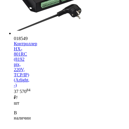
018549
Контроллер
HX-
801RC
(8192
pix,
220V,
TCP/IP)
(Arlight,
-)
84
37 570
₽/
шт
В
наличии