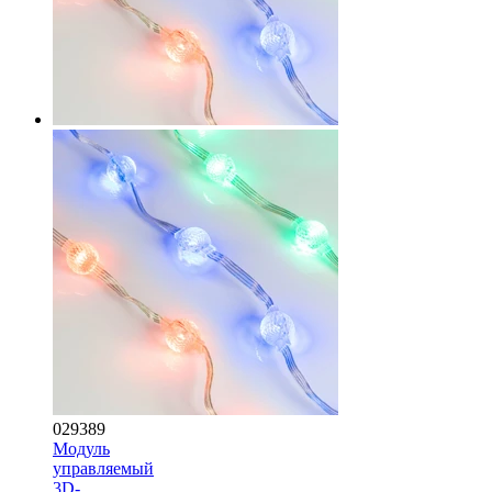
029389
Модуль
управляемый
3D-