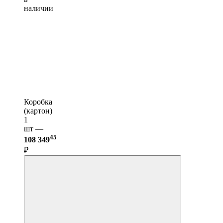
наличии
Коробка
(картон)
1
шт —
45
108 349
₽