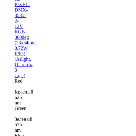
PIXEL-
DMX-
3535-
2-
12V
RGB
360deg
(23x34mm,
0.72W,
IP65)
(Arlight,
Пластик,
3
года)
Red
|
Красный
625
nm
Green
|
Зелёный
525
nm
Blue