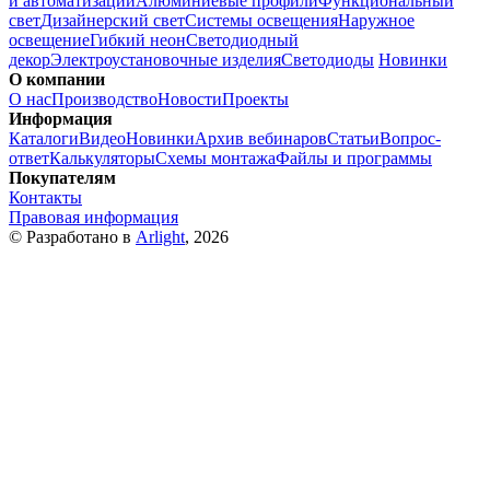
и автоматизации
Алюминиевые профили
Функциональный
свет
Дизайнерский свет
Системы освещения
Наружное
освещение
Гибкий неон
Светодиодный
декор
Электроустановочные изделия
Светодиоды
Новинки
О компании
О нас
Производство
Новости
Проекты
Информация
Каталоги
Видео
Новинки
Архив вебинаров
Статьи
Вопрос-
ответ
Калькуляторы
Схемы монтажа
Файлы и программы
Покупателям
Контакты
Правовая информация
© Разработано в
Arlight
, 2026