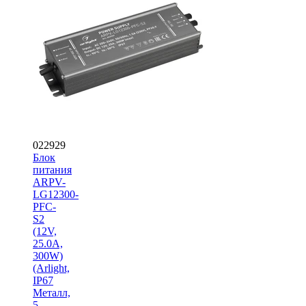
022929
Блок
питания
ARPV-
LG12300-
PFC-
S2
(12V,
25.0A,
300W)
(Arlight,
IP67
Металл,
5