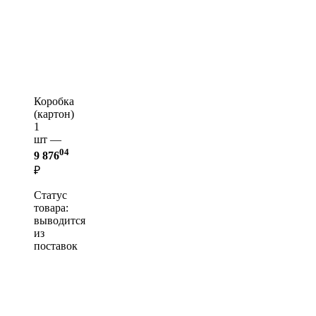
Коробка
(картон)
1
шт —
04
9 876
₽
Статус
товара:
выводится
из
поставок