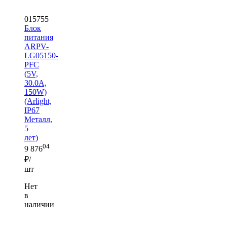
015755
Блок
питания
ARPV-
LG05150-
PFC
(5V,
30.0A,
150W)
(Arlight,
IP67
Металл,
5
лет)
04
9 876
₽/
шт
Нет
в
наличии