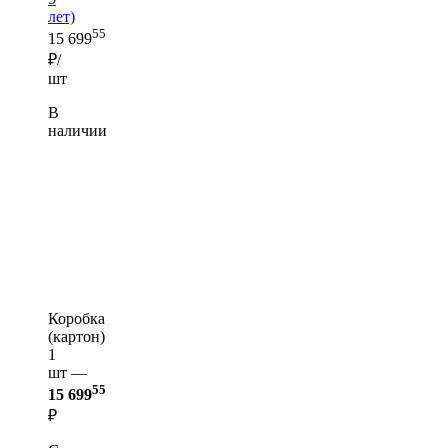
лет)
55
15 699
₽/
шт
В
наличии
Коробка
(картон)
1
шт —
55
15 699
₽