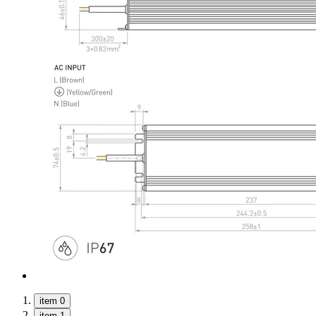
item 0
item 1