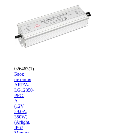
026463(1)
Блок
питания
ARPV-
LG12350-
PFC-
A
(12V,
29.0A,
350W)
(Arlight,
IP67
Металл,