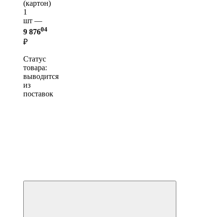
(картон)
1
шт —
04
9 876
₽
Статус
товара:
выводится
из
поставок