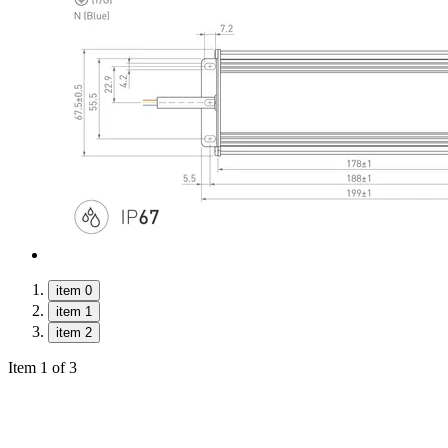
item 0
item 1
item 2
Item 1 of 3