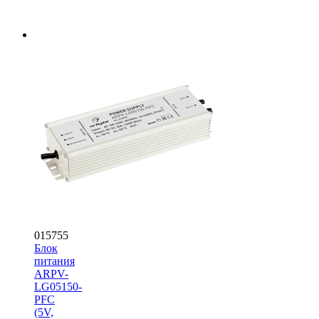
015755
Блок
питания
ARPV-
LG05150-
PFC
(5V,