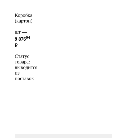
Коробка
(картон)
1
шт —
04
9 876
₽
Статус
товара:
выводится
из
поставок