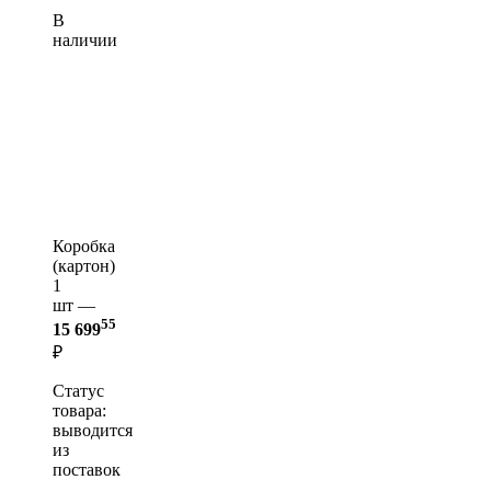
В
наличии
Коробка
(картон)
1
шт —
55
15 699
₽
Статус
товара:
выводится
из
поставок