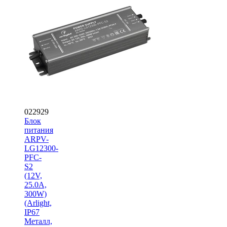
022929
Блок
питания
ARPV-
LG12300-
PFC-
S2
(12V,
25.0A,
300W)
(Arlight,
IP67
Металл,