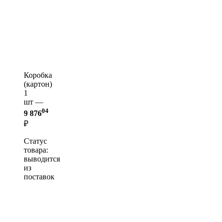
Коробка
(картон)
1
шт —
04
9 876
₽
Статус
товара:
выводится
из
поставок