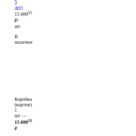
5
лет)
55
15 699
₽/
шт
В
наличии
Коробка
(картон)
1
шт —
55
15 699
₽