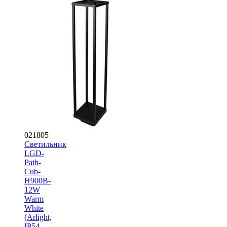
021805
Светильник
LGD-
Path-
Cub-
H900B-
12W
Warm
White
(Arlight,
IP54