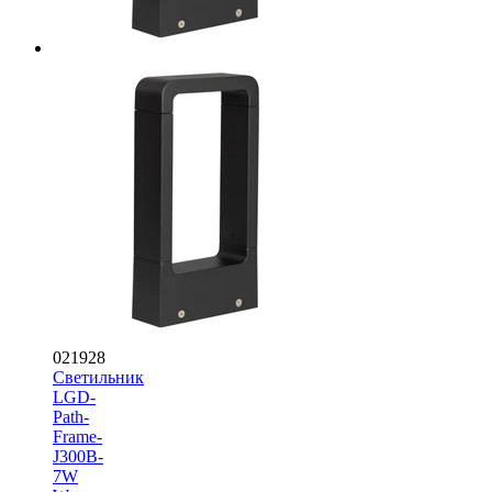
021928
Светильник
LGD-
Path-
Frame-
J300B-
7W