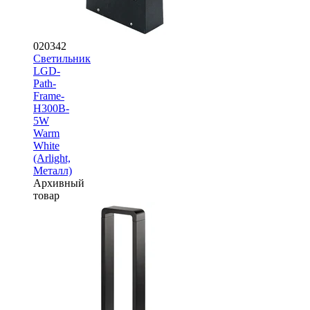
020342
Светильник
LGD-
Path-
Frame-
H300B-
5W
Warm
White
(Arlight,
Металл)
Архивный
товар