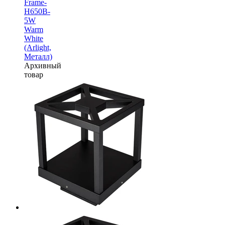
Frame-
H650B-
5W
Warm
White
(Arlight,
Металл)
Архивный
товар