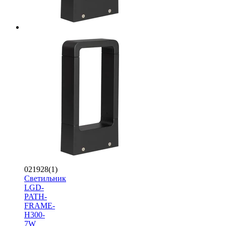
021928(1)
Светильник
LGD-
PATH-
FRAME-
H300-
7W