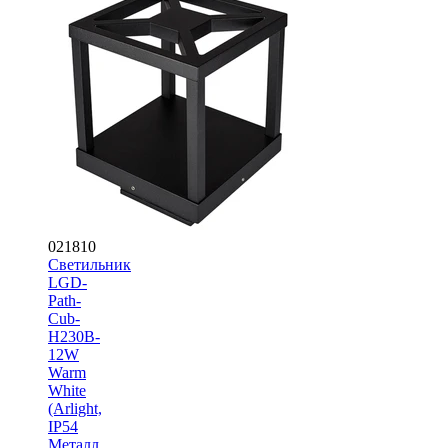
021810
Светильник
LGD-
Path-
Cub-
H230B-
12W
Warm
White
(Arlight,
IP54
Металл,