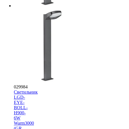
029984
Светильник
LGD-
EYE-
BOLL-
H900-
6W
Warm3000
(GR,