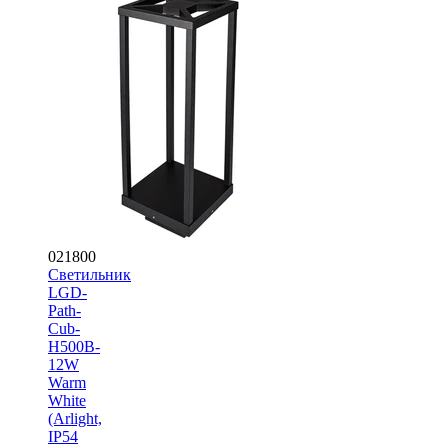
021800
Светильник
LGD-
Path-
Cub-
H500B-
12W
Warm
White
(Arlight,
IP54