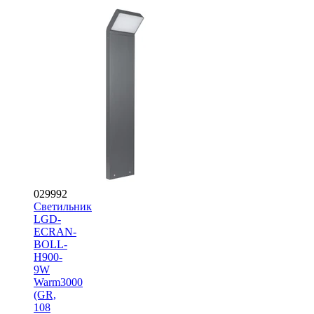
029992
Светильник
LGD-
ECRAN-
BOLL-
H900-
9W
Warm3000
(GR,
108