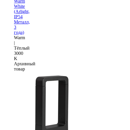
Warm
White
(Arlight,
IP54
Металл,
3
года)
Warm
|
Тёплый
3000
K
Архивный
товар