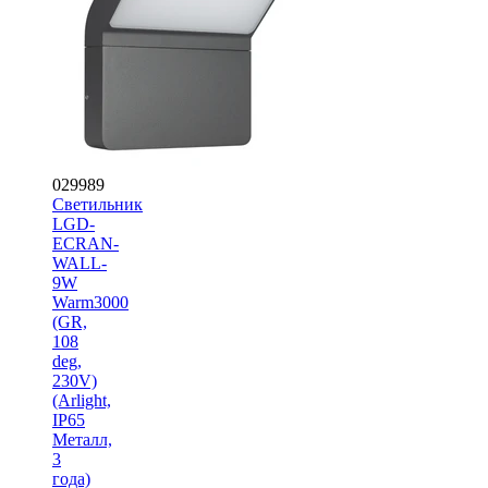
029989
Светильник
LGD-
ECRAN-
WALL-
9W
Warm3000
(GR,
108
deg,
230V)
(Arlight,
IP65
Металл,
3
года)