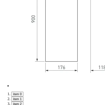
item 0
item 1
item 2