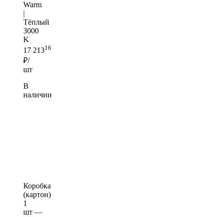
Warm
|
Тёплый
3000
K
16
17 213
₽/
шт
В
наличии
Коробка
(картон)
1
шт —