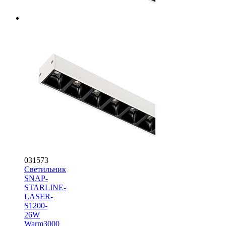
031573
Светильник
SNAP-
STARLINE-
LASER-
S1200-
26W
Warm3000