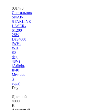
031478
Светильник
SNAP-
STARLINE-
LASER-
S1200-
26W
Day4000
(WH-
WH,
80
deg,
48V)
(Arlight,
IP40
Металл,
3
года)
Day
|
Дневной
4000
K
Архивный