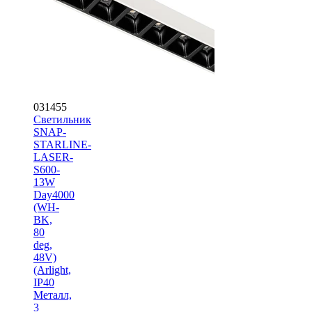
031455
Светильник
SNAP-
STARLINE-
LASER-
S600-
13W
Day4000
(WH-
BK,
80
deg,
48V)
(Arlight,
IP40
Металл,
3