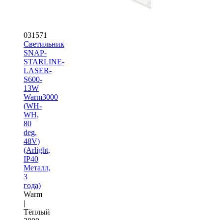
031571
Светильник
SNAP-
STARLINE-
LASER-
S600-
13W
Warm3000
(WH-
WH,
80
deg,
48V)
(Arlight,
IP40
Металл,
3
года)
Warm
|
Тёплый