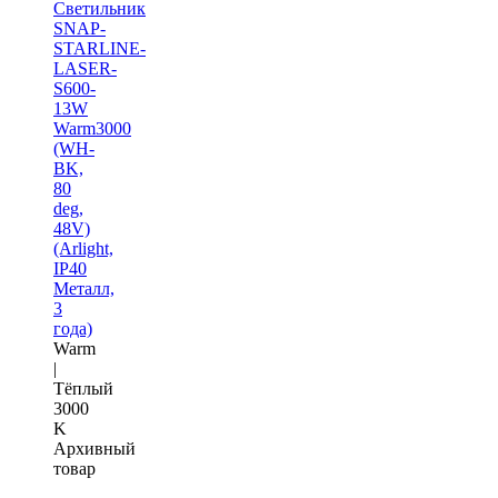
Светильник
SNAP-
STARLINE-
LASER-
S600-
13W
Warm3000
(WH-
BK,
80
deg,
48V)
(Arlight,
IP40
Металл,
3
года)
Warm
|
Тёплый
3000
K
Архивный
товар