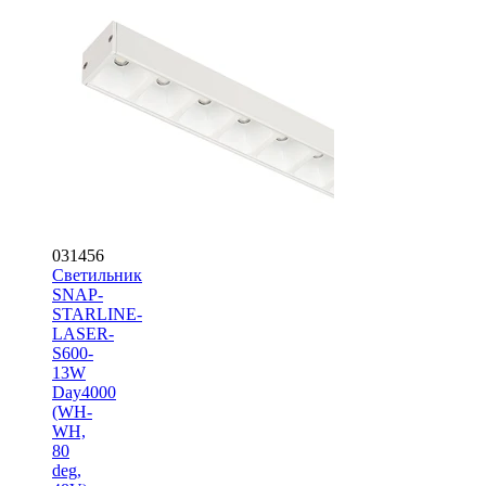
031456
Светильник
SNAP-
STARLINE-
LASER-
S600-
13W
Day4000
(WH-
WH,
80
deg,