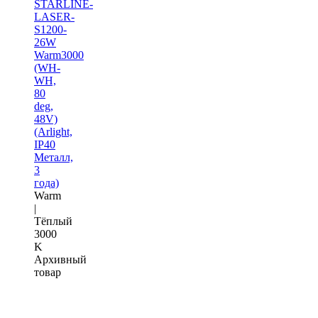
STARLINE-
LASER-
S1200-
26W
Warm3000
(WH-
WH,
80
deg,
48V)
(Arlight,
IP40
Металл,
3
года)
Warm
|
Тёплый
3000
K
Архивный
товар