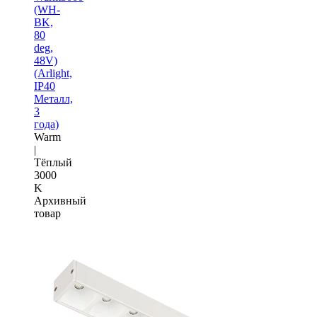
(WH-
BK,
80
deg,
48V)
(Arlight,
IP40
Металл,
3
года)
Warm
|
Тёплый
3000
K
Архивный
товар