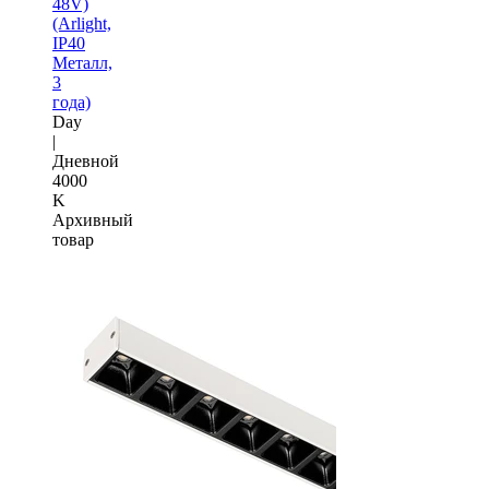
48V)
(Arlight,
IP40
Металл,
3
года)
Day
|
Дневной
4000
K
Архивный
товар