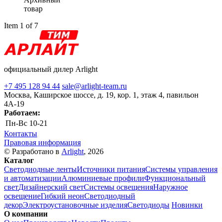
товар
Item 1 of 7
официальный дилер Arlight
+7 495 128 94 44
sale@arlight-team.ru
Москва, Каширское шоссе, д. 19, кор. 1, этаж 4, павильон
4А-19
Работаем:
Пн-Вс
10-21
Контакты
Правовая информация
© Разработано в
Arlight
, 2026
Каталог
Светодиодные ленты
Источники питания
Системы управления
и автоматизации
Алюминиевые профили
Функциональный
свет
Дизайнерский свет
Системы освещения
Наружное
освещение
Гибкий неон
Светодиодный
декор
Электроустановочные изделия
Светодиоды
Новинки
О компании