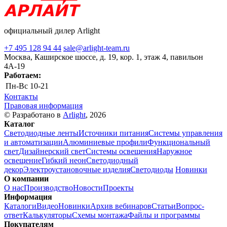
официальный дилер Arlight
+7 495 128 94 44
sale@arlight-team.ru
Москва, Каширское шоссе, д. 19, кор. 1, этаж 4, павильон
4А-19
Работаем:
Пн-Вс
10-21
Контакты
Правовая информация
© Разработано в
Arlight
, 2026
Каталог
Светодиодные ленты
Источники питания
Системы управления
и автоматизации
Алюминиевые профили
Функциональный
свет
Дизайнерский свет
Системы освещения
Наружное
освещение
Гибкий неон
Светодиодный
декор
Электроустановочные изделия
Светодиоды
Новинки
О компании
О нас
Производство
Новости
Проекты
Информация
Каталоги
Видео
Новинки
Архив вебинаров
Статьи
Вопрос-
ответ
Калькуляторы
Схемы монтажа
Файлы и программы
Покупателям