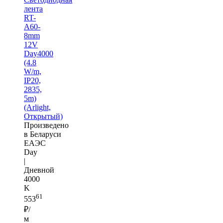
лента
RT-
A60-
8mm
12V
Day4000
(4.8
W/m,
IP20,
2835,
5m)
(Arlight,
Открытый)
Произведено
в Беларуси
ЕАЭС
Day
|
Дневной
4000
K
61
553
₽/
м