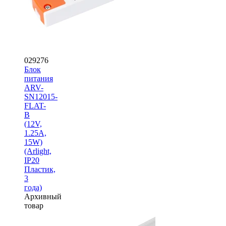
029276
Блок
питания
ARV-
SN12015-
FLAT-
B
(12V,
1.25A,
15W)
(Arlight,
IP20
Пластик,
3
года)
Архивный
товар