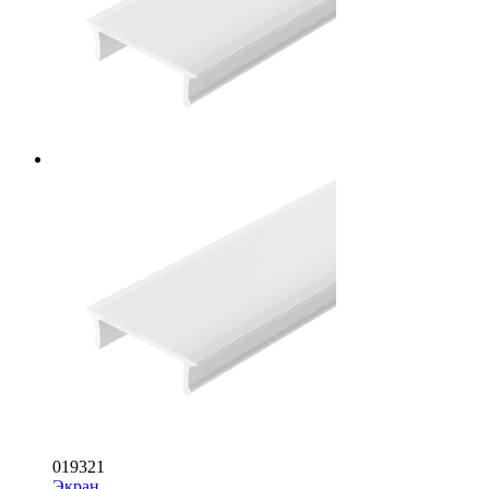
019321
Экран