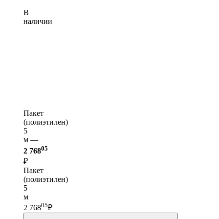
В
наличии
Пакет
(полиэтилен)
5
м —
05
2 768
₽
Пакет
(полиэтилен)
5
м
05
2 768
₽