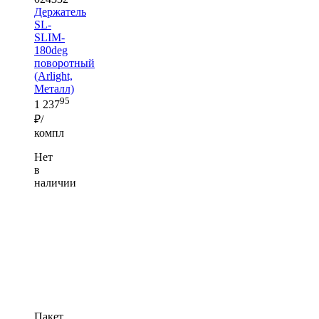
Держатель
SL-
SLIM-
180deg
поворотный
(Arlight,
Металл)
95
1 237
₽/
компл
Нет
в
наличии
Пакет