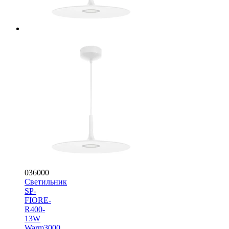
036000
Светильник
SP-
FIORE-
R400-
13W
Warm3000