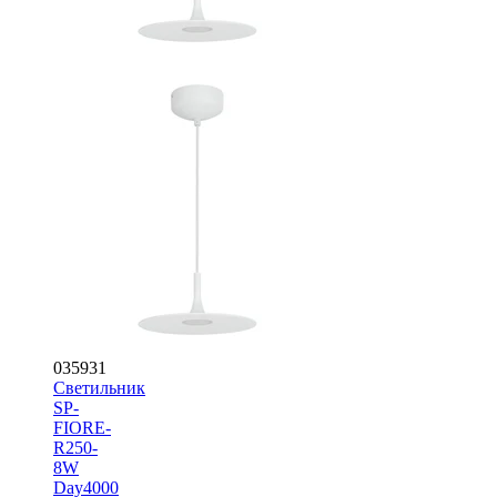
035931
Светильник
SP-
FIORE-
R250-
8W
Day4000