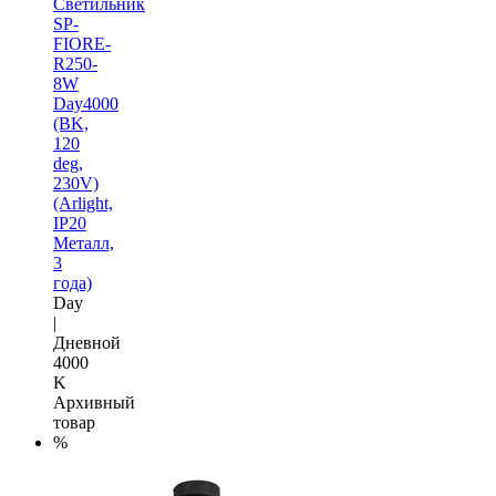
Светильник
SP-
FIORE-
R250-
8W
Day4000
(BK,
120
deg,
230V)
(Arlight,
IP20
Металл,
3
года)
Day
|
Дневной
4000
K
Архивный
товар
%