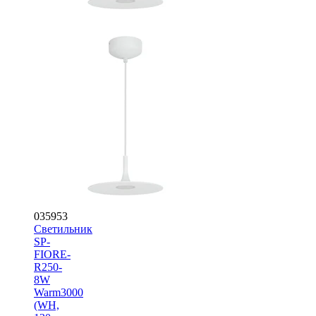
035953
Светильник
SP-
FIORE-
R250-
8W
Warm3000
(WH,