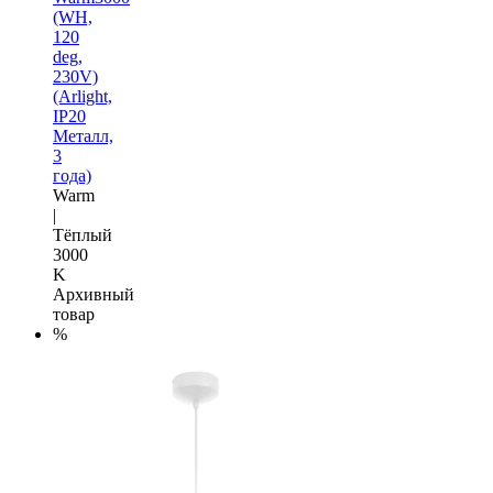
(WH,
120
deg,
230V)
(Arlight,
IP20
Металл,
3
года)
Warm
|
Тёплый
3000
K
Архивный
товар
%