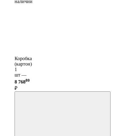
наличии
Коробка
(картон)
1
шт —
80
8 768
₽