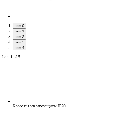
item 0
item 1
item 2
item 3
item 4
Item 1 of 5
Класс пылевлагозащиты
IP20