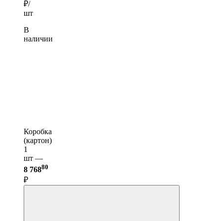
₽/
шт
В
наличии
Коробка
(картон)
1
шт —
80
8 768
₽