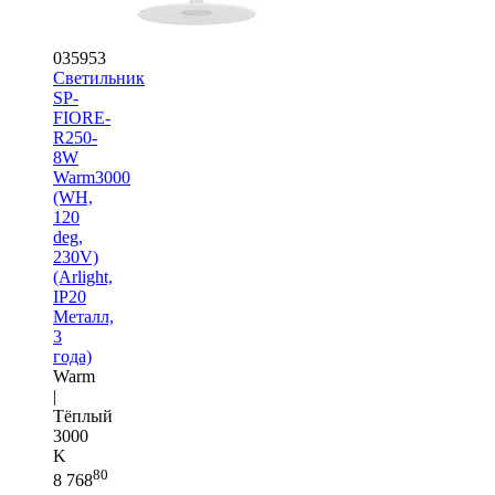
035953
Светильник
SP-
FIORE-
R250-
8W
Warm3000
(WH,
120
deg,
230V)
(Arlight,
IP20
Металл,
3
года)
Warm
|
Тёплый
3000
K
80
8 768