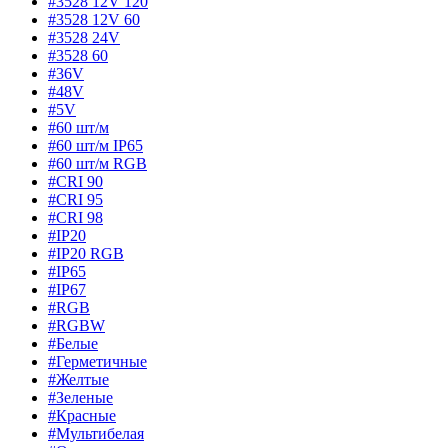
#3528 12V 120
#3528 12V 60
#3528 24V
#3528 60
#36V
#48V
#5V
#60 шт/м
#60 шт/м IP65
#60 шт/м RGB
#CRI 90
#CRI 95
#CRI 98
#IP20
#IP20 RGB
#IP65
#IP67
#RGB
#RGBW
#Белые
#Герметичные
#Желтые
#Зеленые
#Красные
#Мультибелая