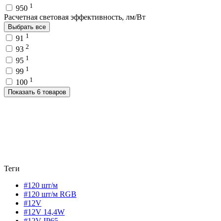
1
950
Расчетная световая эффективность, лм/Вт
Выбрать все
1
91
2
93
1
95
1
99
1
100
Показать 6 товаров
Теги
#120 шт/м
#120 шт/м RGB
#12V
#12V 14,4W
#12V IP65