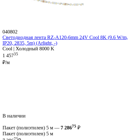
040802
Светодиодная лента RZ-A120-6mm 24V Cool 8K (9.6 W/m,
IP20, 2835, 5m) (Arlight, -)
Cool | Холодный 8000 K
35
1 457
₽/м
В наличии
75
Пакет (полиэтилен) 5 м —
7 286
₽
Пакет (полиэтилен) 5 м
75