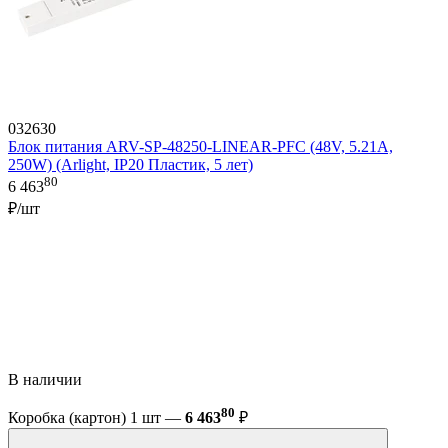
032630
Блок питания ARV-SP-48250-LINEAR-PFC (48V, 5.21A,
250W) (Arlight, IP20 Пластик, 5 лет)
80
6 463
₽/шт
В наличии
80
Коробка (картон) 1 шт —
6 463
₽