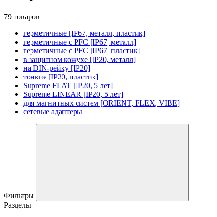
79 товаров
герметичные [IP67, металл, пластик]
герметичные с PFC [IP67, металл]
герметичные с PFC [IP67, пластик]
в защитном кожухе [IP20, металл]
на DIN-рейку [IP20]
тонкие [IP20, пластик]
Supreme FLAT [IP20, 5 лет]
Supreme LINEAR [IP20, 5 лет]
для магнитных систем [ORIENT, FLEX, VIBE]
сетевые адаптеры
Фильтры
Разделы