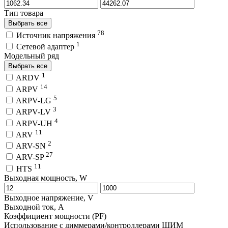
Тип товара
Выбрать все
78
Источник напряжения
1
Сетевой адаптер
Модельный ряд
Выбрать все
1
ARDV
14
ARPV
5
ARPV-LG
3
ARPV-LV
4
ARPV-UH
11
ARV
2
ARV-SN
27
ARV-SP
11
HTS
Выходная мощность, W
Выходное напряжение, V
Выходной ток, A
Коэффициент мощности (PF)
Использование с диммерами/контроллерами ШИМ