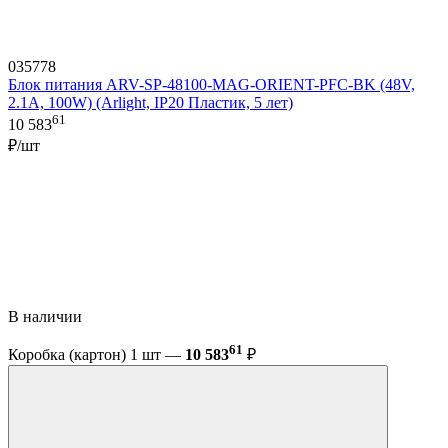
035778
Блок питания ARV-SP-48100-MAG-ORIENT-PFC-BK (48V,
2.1A, 100W) (Arlight, IP20 Пластик, 5 лет)
61
10 583
₽/шт
В наличии
61
Коробка (картон) 1 шт —
10 583
₽