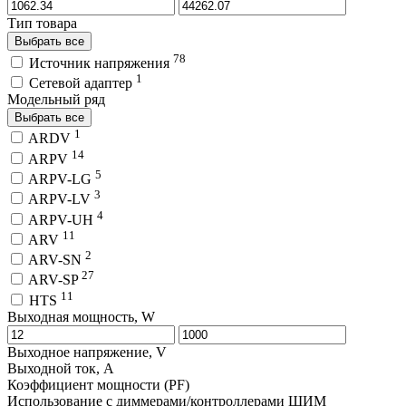
Тип товара
Выбрать все
78
Источник напряжения
1
Сетевой адаптер
Модельный ряд
Выбрать все
1
ARDV
14
ARPV
5
ARPV-LG
3
ARPV-LV
4
ARPV-UH
11
ARV
2
ARV-SN
27
ARV-SP
11
HTS
Выходная мощность, W
Выходное напряжение, V
Выходной ток, A
Коэффициент мощности (PF)
Использование с диммерами/контроллерами ШИМ