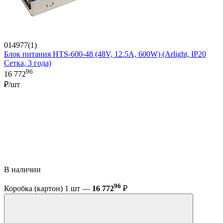
014977(1)
Блок питания HTS-600-48 (48V, 12.5A, 600W) (Arlight, IP20
Сетка, 3 года)
96
16 772
₽/шт
В наличии
96
Коробка (картон) 1 шт —
16 772
₽