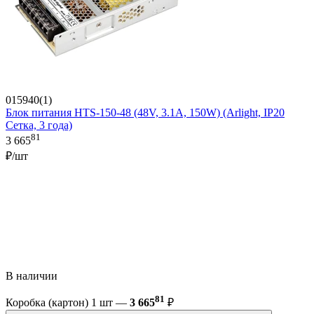
015940(1)
Блок питания HTS-150-48 (48V, 3.1A, 150W) (Arlight, IP20
Сетка, 3 года)
81
3 665
₽/шт
В наличии
81
Коробка (картон) 1 шт —
3 665
₽