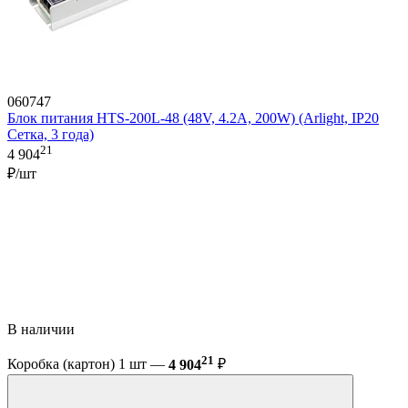
060747
Блок питания HTS-200L-48 (48V, 4.2A, 200W) (Arlight, IP20
Сетка, 3 года)
21
4 904
₽/шт
В наличии
21
Коробка (картон) 1 шт —
4 904
₽