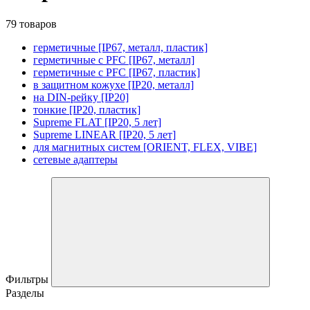
79 товаров
герметичные [IP67, металл, пластик]
герметичные с PFC [IP67, металл]
герметичные с PFC [IP67, пластик]
в защитном кожухе [IP20, металл]
на DIN-рейку [IP20]
тонкие [IP20, пластик]
Supreme FLAT [IP20, 5 лет]
Supreme LINEAR [IP20, 5 лет]
для магнитных систем [ORIENT, FLEX, VIBE]
сетевые адаптеры
Фильтры
Разделы