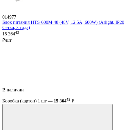
014977
Блок питания HTS-600M-48 (48V, 12.5A, 600W) (Arlight, IP20
Сетка, 3 года)
43
15 364
₽/шт
В наличии
43
Коробка (картон) 1 шт —
15 364
₽