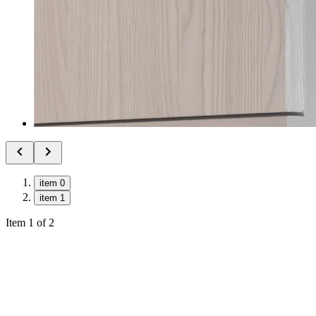
item 0
item 1
Item 1 of 2