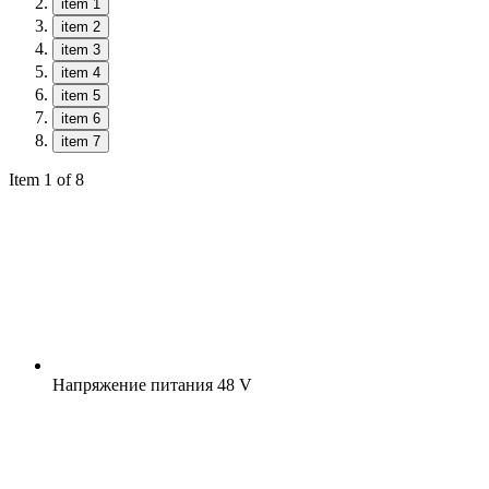
item 1
item 2
item 3
item 4
item 5
item 6
item 7
Item 1 of 8
Напряжение питания
48 V