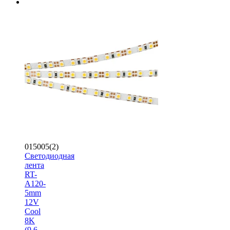
015005(2)
Светодиодная
лента
RT-
A120-
5mm
12V
Cool
8K
(9.6