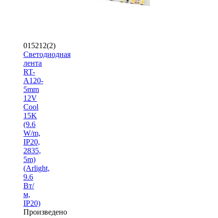
015212(2)
Светодиодная
лента
RT-
A120-
5mm
12V
Cool
15K
(9.6
W/m,
IP20,
2835,
5m)
(Arlight,
9.6
Вт/
м,
IP20)
Произведено