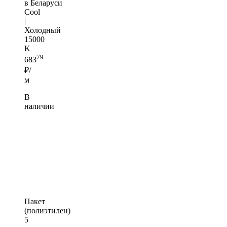
в Беларуси
Cool
|
Холодный
15000
K
79
683
₽/
м
В
наличии
Пакет
(полиэтилен)
5