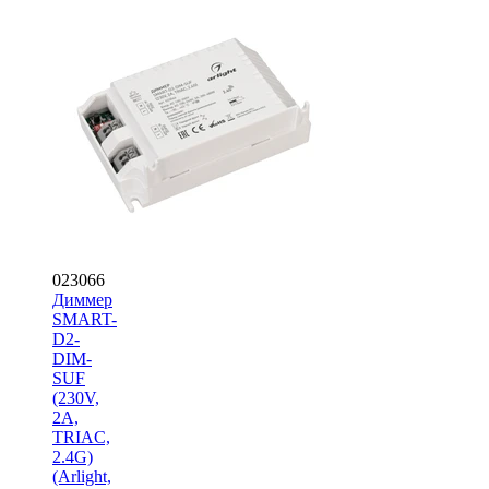
023066
Диммер
SMART-
D2-
DIM-
SUF
(230V,
2A,
TRIAC,
2.4G)
(Arlight,