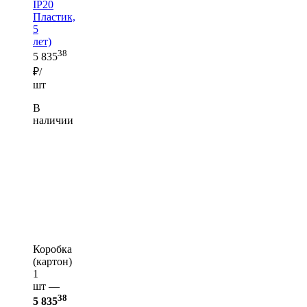
IP20
Пластик,
5
лет)
38
5 835
₽/
шт
В
наличии
Коробка
(картон)
1
шт —
38
5 835