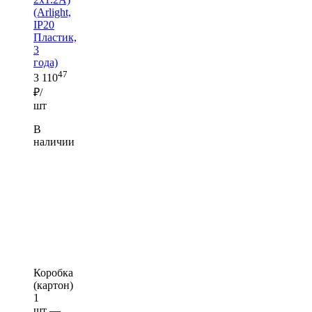
(Arlight,
IP20
Пластик,
3
года)
47
3 110
₽/
шт
В
наличии
Коробка
(картон)
1
шт —