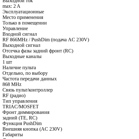
Выходной ток
max: 2 A
Эксплуатационные
Место применения
Только в помещении
Управление
Входной сигнал
RF 866MHz / PushDim (подача AC 230V)
Выходной сигнал
Отсечка фазы задний фронт (RC)
Выходные каналы
1 шт
Наличие пульта
Отдельно, по выбору
Частота передачи данных
868 MHz
Связь пульт/контроллер
RF (радио)
Тип управления
TRIAC/MOSFET
Фронт диммирования
задний (TE, RC)
Функция PushDim
Внешняя кнопка (AC 230V)
Габариты