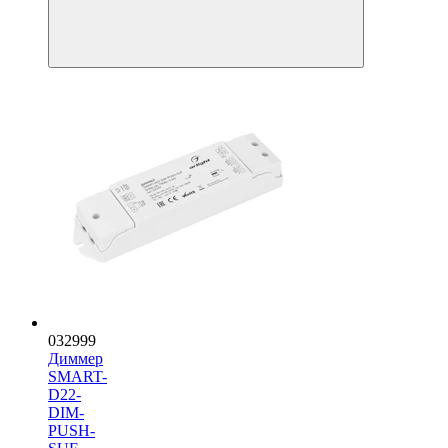
032999
Диммер
SMART-
D22-
DIM-
PUSH-