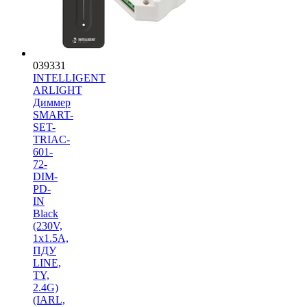
039331
INTELLIGENT
ARLIGHT
Диммер
SMART-
SET-
TRIAC-
601-
72-
DIM-
PD-
IN
Black
(230V,
1x1.5A,
ПДУ
LINE,
TY,
2.4G)
(IARL,