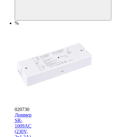
%
020730
Диммер
SR-
1009AC
(230V,
2x1.2A)