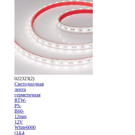
022323(2)
Светодиодная
лента
герметичная
RTW-
PS-
B60-
12mm
12V
White6000
(14.4