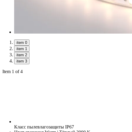
item 0
item 1
item 2
item 3
Item 1 of 4
Класс пылевлагозащиты
IP67