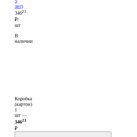
5
лет)
23
346
₽/
шт
В
наличии
Коробка
(картон)
1
шт —
23
346
₽