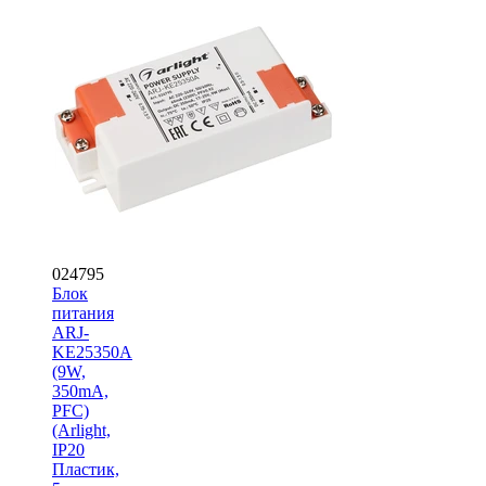
024795
Блок
питания
ARJ-
KE25350A
(9W,
350mA,
PFC)
(Arlight,
IP20
Пластик,