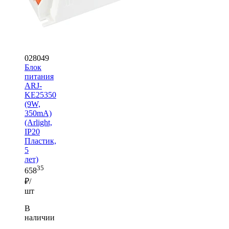
028049
Блок
питания
ARJ-
KE25350
(9W,
350mA)
(Arlight,
IP20
Пластик,
5
лет)
35
658
₽/
шт
В
наличии