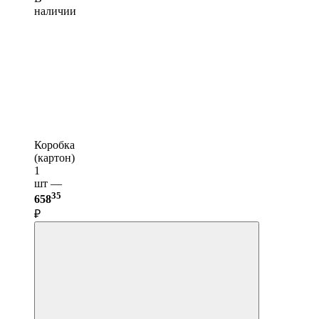
наличии
Коробка
(картон)
1
шт —
35
658
₽