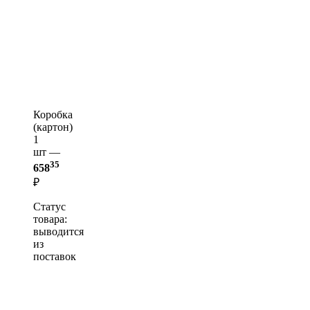
Коробка
(картон)
1
шт —
35
658
₽
Статус
товара:
выводится
из
поставок