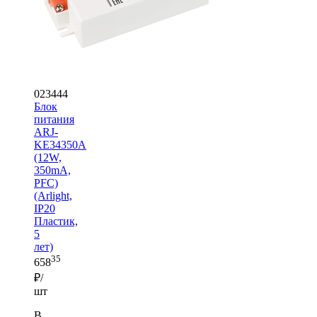
023444
Блок
питания
ARJ-
KE34350A
(12W,
350mA,
PFC)
(Arlight,
IP20
Пластик,
5
лет)
35
658
₽/
шт
В