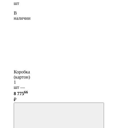
шт
В
наличии
Коробка
(картон)
1
шт —
66
8 775
₽