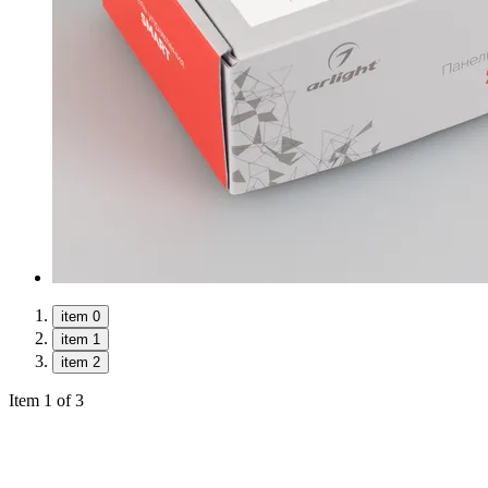
item 0
item 1
item 2
Item 1 of 3