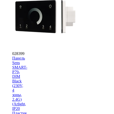
028399
Панель
Sens
SMART-
P79-
DIM
Black
(230V,
4
зоны,
2.4G)
(Arlight,
IP20
Пластик,