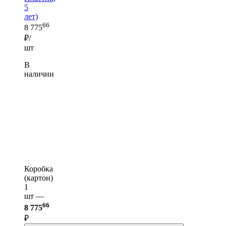
5
лет)
66
8 775
₽/
шт
В
наличии
Коробка
(картон)
1
шт —
66
8 775
₽