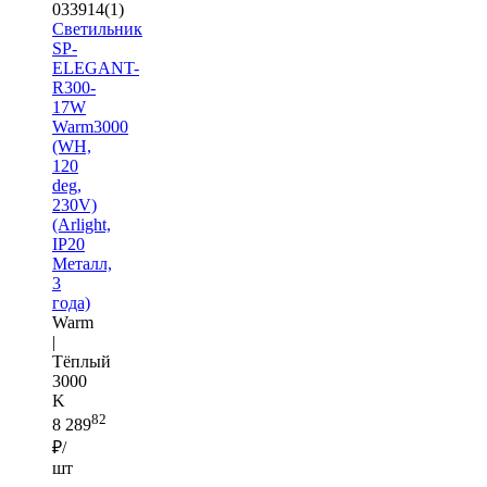
033914(1)
Светильник
SP-
ELEGANT-
R300-
17W
Warm3000
(WH,
120
deg,
230V)
(Arlight,
IP20
Металл,
3
года)
Warm
|
Тёплый
3000
K
82
8 289
₽/
шт