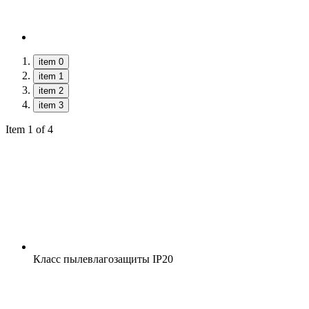
item 0
item 1
item 2
item 3
Item 1 of 4
Класс пылевлагозащиты
IP20