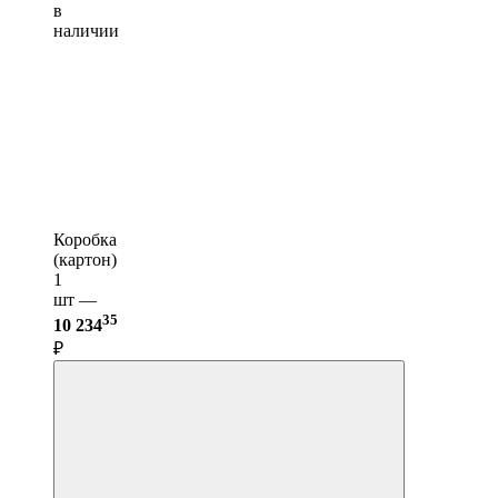
в
наличии
Коробка
(картон)
1
шт —
35
10 234
₽