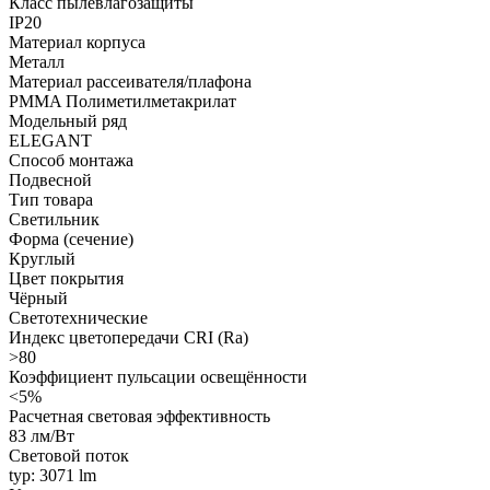
Класс пылевлагозащиты
IP20
Материал корпуса
Металл
Материал рассеивателя/плафона
PMMA Полиметилметакрилат
Модельный ряд
ELEGANT
Способ монтажа
Подвесной
Тип товара
Светильник
Форма (сечение)
Круглый
Цвет покрытия
Чёрный
Светотехнические
Индекс цветопередачи CRI (Ra)
>80
Коэффициент пульсации освещённости
<5%
Расчетная световая эффективность
83 лм/Вт
Световой поток
typ: 3071 lm