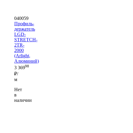
040059
Профиль-
держатель
LGD-
STRETCH-
2TR-
2000
(Arlight,
Алюминий)
98
3 369
₽/
м
Нет
в
наличии