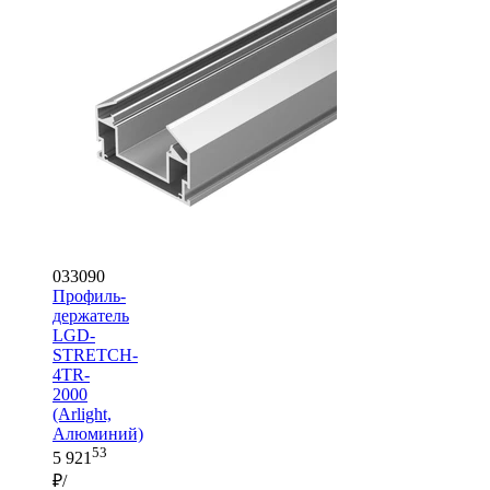
033090
Профиль-
держатель
LGD-
STRETCH-
4TR-
2000
(Arlight,
Алюминий)
53
5 921
₽/