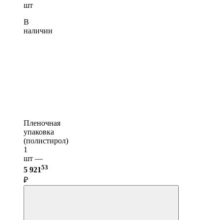
шт
В
наличии
Пленочная
упаковка
(полистирол)
1
шт —
53
5 921
₽