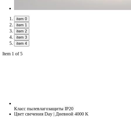
item 0
item 1
item 2
item 3
item 4
Item 1 of 5
Класс пылевлагозащиты
IP20
Цвет свечения
Day | Дневной 4000 K