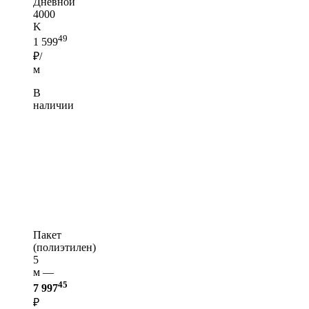
Дневной
4000
K
49
1 599
₽/
м
В
наличии
Пакет
(полиэтилен)
5
м —
45
7 997
₽