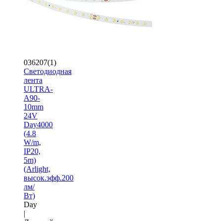
036207(1)
Светодиодная
лента
ULTRA-
A90-
10mm
24V
Day4000
(4.8
W/m,
IP20,
5m)
(Arlight,
высок.эфф.200
лм/
Вт)
Day
|