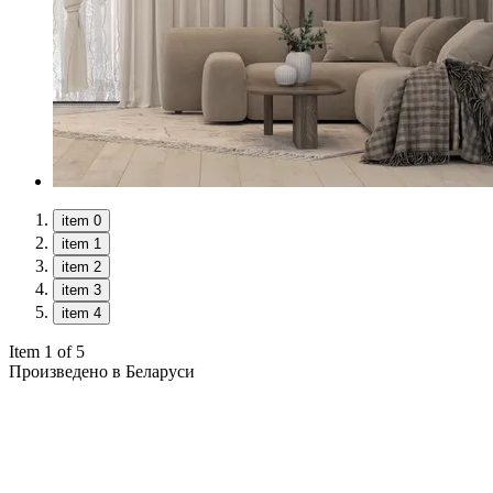
item 0
item 1
item 2
item 3
item 4
Item 1 of 5
Произведено в Беларуси