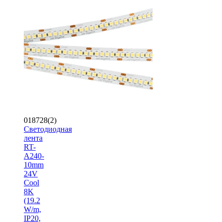
018728(2)
Светодиодная
лента
RT-
A240-
10mm
24V
Cool
8K
(19.2
W/m,
IP20,