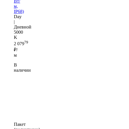
Вт/
м,
IP68)
Day
|
Дневной
5000
K
79
2 079
₽/
м
В
наличии
Пакет