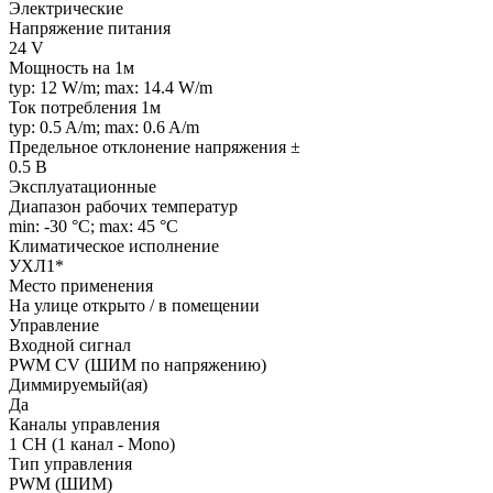
Электрические
Напряжение питания
24 V
Мощность на 1м
typ: 12 W/m; max: 14.4 W/m
Ток потребления 1м
typ: 0.5 A/m; max: 0.6 A/m
Предельное отклонение напряжения ±
0.5 В
Эксплуатационные
Диапазон рабочих температур
min: -30 °C; max: 45 °C
Климатическое исполнение
УХЛ1*
Место применения
На улице открыто / в помещении
Управление
Входной сигнал
PWM СV (ШИМ по напряжению)
Диммируемый(ая)
Да
Каналы управления
1 CH (1 канал - Mono)
Тип управления
PWM (ШИМ)