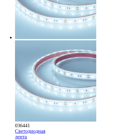
036441
Светодиодная
лента