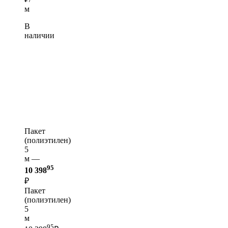
м
В
наличии
Пакет
(полиэтилен)
5
м —
95
10 398
₽
Пакет
(полиэтилен)
5
м
95