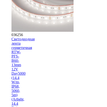
036256
Светодиодная
лента
герметичная
RTW-
PFS-
B60-
13mm
12V
Day5000
(14.4
W/m,
IP68,
5060,
5m)
(Arlight,
14.4