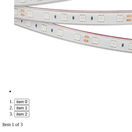
item 0
item 1
item 2
Item 1 of 3