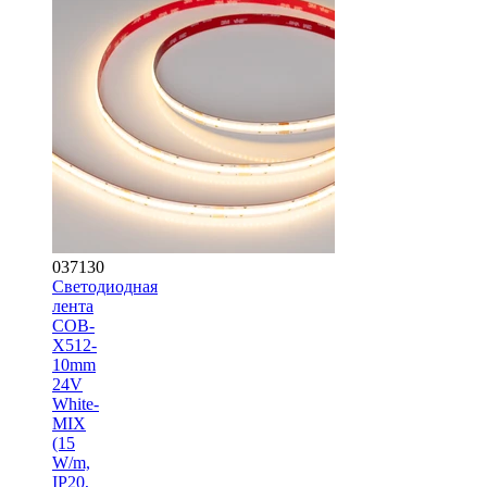
037130
Светодиодная
лента
COB-
X512-
10mm
24V
White-
MIX
(15
W/m,
IP20,