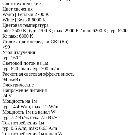
Светотехнические
Цвет свечения
Warm | Тёплый 2700 K
White | Белый 6000 K
Цветовая температура
min: 2500 K; typ: 2700 K; max: 2900 K / min: 6200 K; typ: 6500
K; max: 6800 K
Индекс цветопередачи CRI (Ra)
>90
Угол излучения
typ: 160 °
Световой поток на 1м
typ: 650 lm/m / typ: 700 lm/m
Расчетная световая эффективность
94 лм/Вт
Электрические
Напряжение питания
24 V
Мощность на 1м
typ: 14.4 W/m; max: 15 W/m
Мощность 1м на канал W
typ: 7.2 Вт/м; max: 7.5 Вт/м
Ток потребления 1м
typ: 0.6 A/m; max: 0.63 A/m
Ток потребления 1м канал W