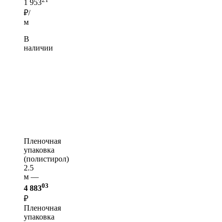
1 953
₽/
м
В
наличии
Пленочная
упаковка
(полистирол)
2.5
м —
03
4 883
₽
Пленочная
упаковка