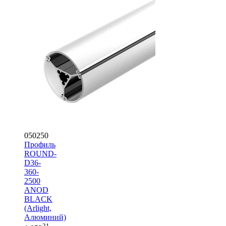
050250
Профиль
ROUND-
D36-
360-
2500
ANOD
BLACK
(Arlight,
Алюминий)
21