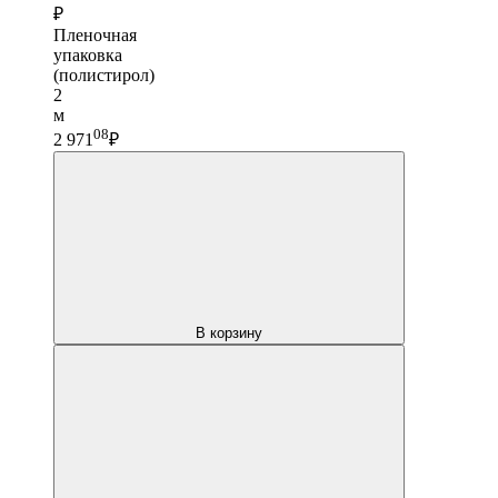
₽
Пленочная
упаковка
(полистирол)
2
м
08
2 971
₽
В корзину