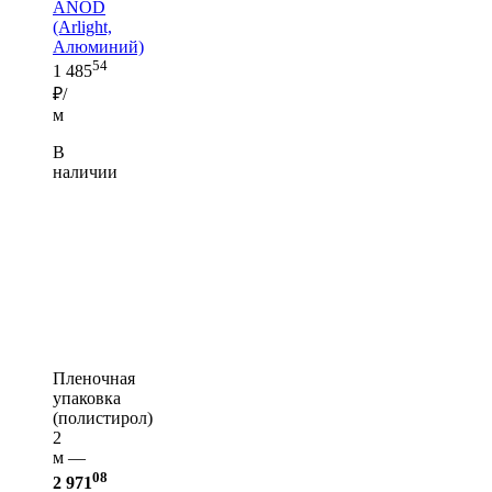
ANOD
(Arlight,
Алюминий)
54
1 485
₽/
м
В
наличии
Пленочная
упаковка
(полистирол)
2
м —
08
2 971