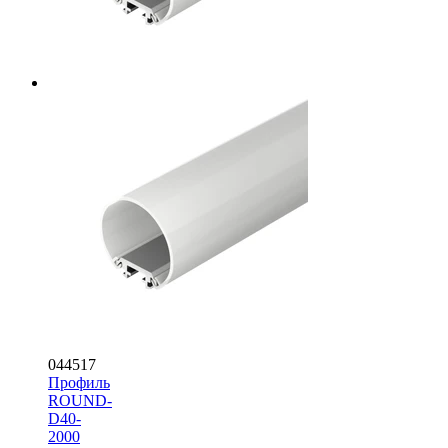
044517
Профиль
ROUND-
D40-
2000