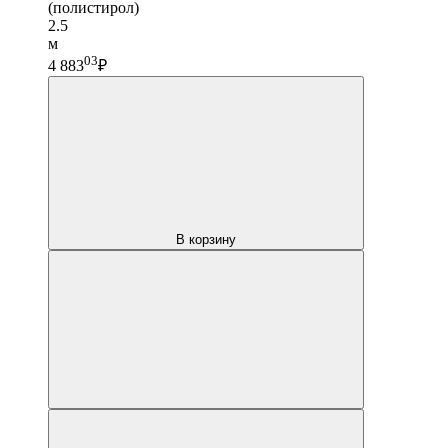
(полистирол)
2.5
м
03
4 883
₽
В корзину