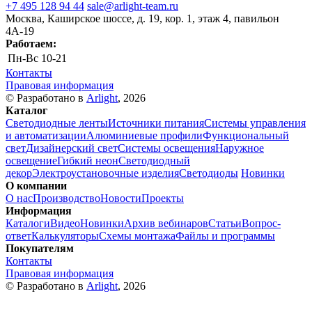
+7 495 128 94 44
sale@arlight-team.ru
Москва, Каширское шоссе, д. 19, кор. 1, этаж 4, павильон
4А-19
Работаем:
Пн-Вс
10-21
Контакты
Правовая информация
© Разработано в
Arlight
, 2026
Каталог
Светодиодные ленты
Источники питания
Системы управления
и автоматизации
Алюминиевые профили
Функциональный
свет
Дизайнерский свет
Системы освещения
Наружное
освещение
Гибкий неон
Светодиодный
декор
Электроустановочные изделия
Светодиоды
Новинки
О компании
О нас
Производство
Новости
Проекты
Информация
Каталоги
Видео
Новинки
Архив вебинаров
Статьи
Вопрос-
ответ
Калькуляторы
Схемы монтажа
Файлы и программы
Покупателям
Контакты
Правовая информация
© Разработано в
Arlight
, 2026