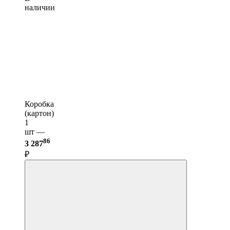
наличии
Коробка
(картон)
1
шт —
86
3 287
₽