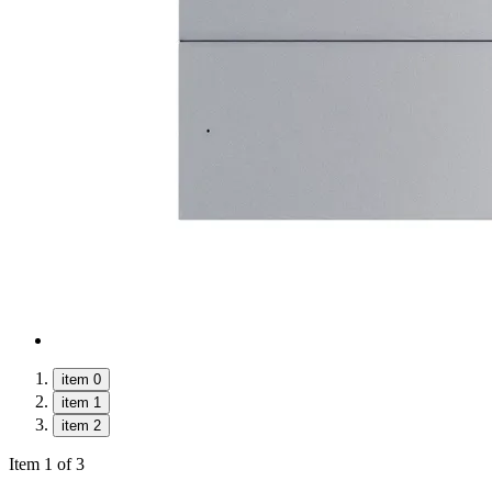
item 0
item 1
item 2
Item 1 of 3