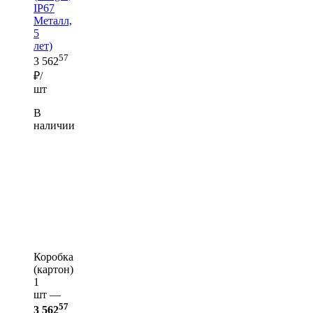
IP67
Металл,
5
лет)
57
3 562
₽/
шт
В
наличии
Коробка
(картон)
1
шт —
57
3 562