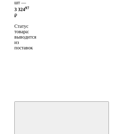
шт —
97
3 324
₽
Статус
товара:
выводится
из
поставок