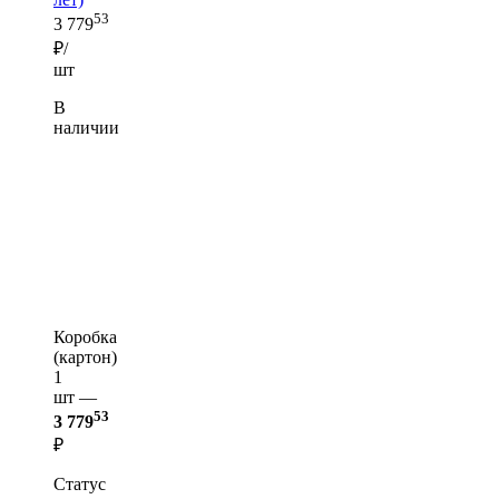
53
3 779
₽/
шт
В
наличии
Коробка
(картон)
1
шт —
53
3 779
₽
Статус