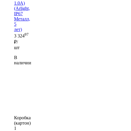
1.0A)
(Arlight,
IP67
Металл,
5
лет)
97
3 324
₽/
шт
В
наличии
Коробка
(картон)
1