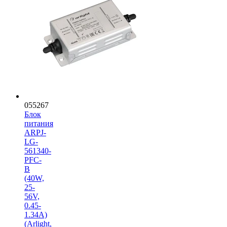
055267
Блок
питания
ARPJ-
LG-
561340-
PFC-
B
(40W,
25-
56V,
0.45-
1.34A)
(Arlight,