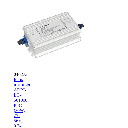
046272
Блок
питания
ARPJ-
LG-
561000-
PFC
(30W,
25-
56V,
0.3-