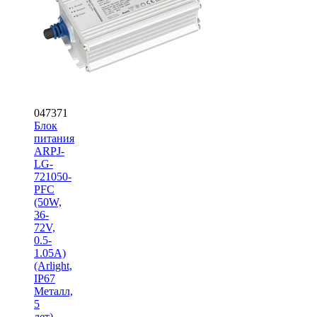
047371
Блок
питания
ARPJ-
LG-
721050-
PFC
(50W,
36-
72V,
0.5-
1.05A)
(Arlight,
IP67
Металл,
5
лет)