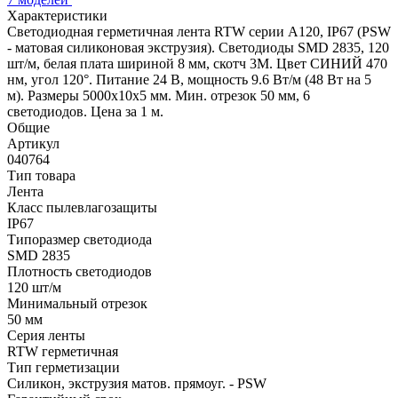
Характеристики
Светодиодная герметичная лента RTW серии A120, IP67 (PSW
- матовая силиконовая экструзия). Светодиоды SMD 2835, 120
шт/м, белая плата шириной 8 мм, скотч 3M. Цвет СИНИЙ 470
нм, угол 120°. Питание 24 В, мощность 9.6 Вт/м (48 Вт на 5
м). Размеры 5000x10x5 мм. Мин. отрезок 50 мм, 6
светодиодов. Цена за 1 м.
Общие
Артикул
040764
Тип товара
Лента
Класс пылевлагозащиты
IP67
Типоразмер светодиода
SMD 2835
Плотность светодиодов
120 шт/м
Минимальный отрезок
50 мм
Серия ленты
RTW герметичная
Тип герметизации
Силикон, экструзия матов. прямоуг. - PSW