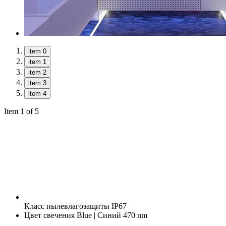
item 0
item 1
item 2
item 3
item 4
Item 1 of 5
Класс пылевлагозащиты
IP67
Цвет свечения
Blue | Синий 470 nm