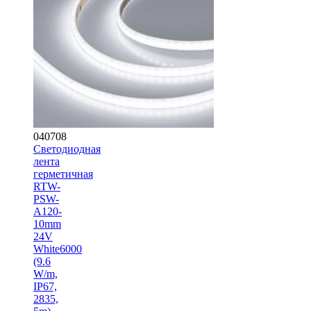
040708
Светодиодная
лента
герметичная
RTW-
PSW-
A120-
10mm
24V
White6000
(9.6
W/m,
IP67,
2835,