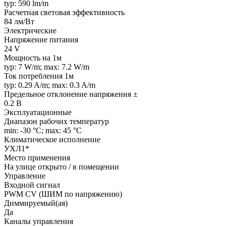
typ: 590 lm/m
Расчетная световая эффективность
84 лм/Вт
Электрические
Напряжение питания
24 V
Мощность на 1м
typ: 7 W/m; max: 7.2 W/m
Ток потребления 1м
typ: 0.29 A/m; max: 0.3 A/m
Предельное отклонение напряжения ±
0.2 В
Эксплуатационные
Диапазон рабочих температур
min: -30 °C; max: 45 °C
Климатическое исполнение
УХЛ1*
Место применения
На улице открыто / в помещении
Управление
Входной сигнал
PWM СV (ШИМ по напряжению)
Диммируемый(ая)
Да
Каналы управления