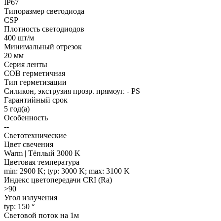
IP67
Типоразмер светодиода
CSP
Плотность светодиодов
400 шт/м
Минимальный отрезок
20 мм
Серия ленты
COB герметичная
Тип герметизации
Силикон, экструзия прозр. прямоуг. - PS
Гарантийный срок
5 год(а)
Особенность
--
Светотехнические
Цвет свечения
Warm | Тёплый 3000 K
Цветовая температура
min: 2900 K; typ: 3000 K; max: 3100 K
Индекс цветопередачи CRI (Ra)
>90
Угол излучения
typ: 150 °
Световой поток на 1м