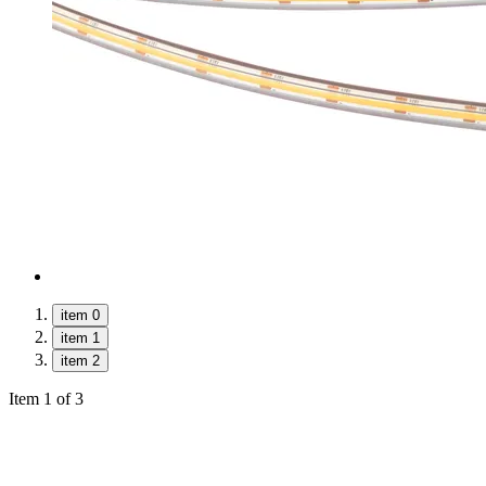
item 0
item 1
item 2
Item 1 of 3