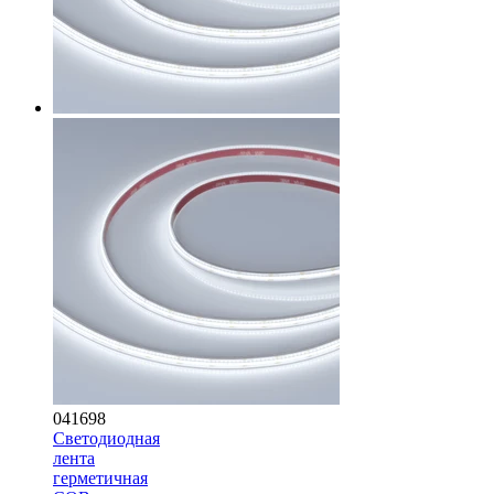
041698
Светодиодная
лента
герметичная