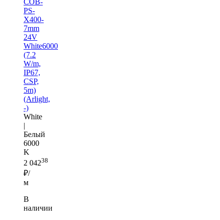
COB-
PS-
X400-
7mm
24V
White6000
(7.2
W/m,
IP67,
CSP,
5m)
(Arlight,
-)
White
|
Белый
6000
K
38
2 042
₽/
м
В
наличии