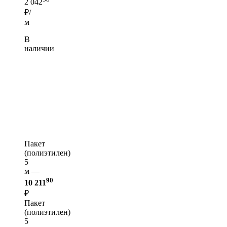
2 042
₽/
м
В
наличии
Пакет
(полиэтилен)
5
м —
90
10 211
₽
Пакет
(полиэтилен)
5