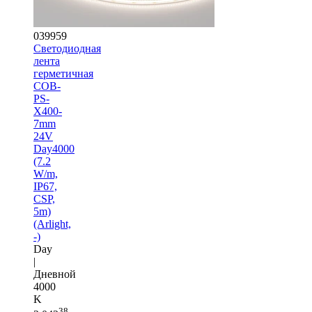
039959
Светодиодная
лента
герметичная
COB-
PS-
X400-
7mm
24V
Day4000
(7.2
W/m,
IP67,
CSP,
5m)
(Arlight,
-)
Day
|
Дневной
4000
K
38