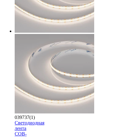
039737(1)
Светодиодная
лента
COB-