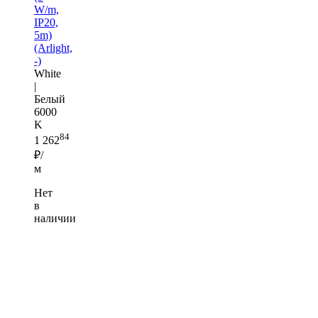
W/m,
IP20,
5m)
(Arlight,
-)
White
|
Белый
6000
K
84
1 262
₽/
м
Нет
в
наличии