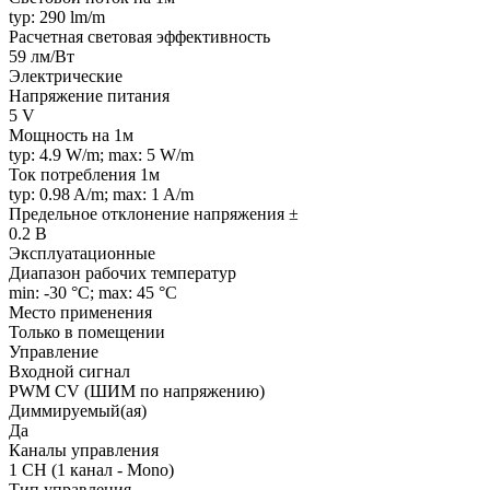
typ: 290 lm/m
Расчетная световая эффективность
59 лм/Вт
Электрические
Напряжение питания
5 V
Мощность на 1м
typ: 4.9 W/m; max: 5 W/m
Ток потребления 1м
typ: 0.98 A/m; max: 1 A/m
Предельное отклонение напряжения ±
0.2 В
Эксплуатационные
Диапазон рабочих температур
min: -30 °C; max: 45 °C
Место применения
Только в помещении
Управление
Входной сигнал
PWM СV (ШИМ по напряжению)
Диммируемый(ая)
Да
Каналы управления
1 CH (1 канал - Mono)
Тип управления