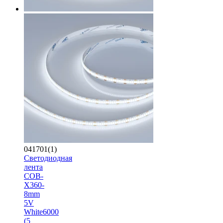
041701(1)
Светодиодная
лента
COB-
X360-
8mm
5V
White6000
(5