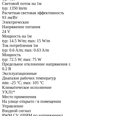
Световой поток на 1м
typ: 1350 lm/m
Расчетная световая эффективность
93 лм/Вт
Электрические
Напряжение питания
24 V
Мощность на 1м
typ: 14.5 W/m; max: 15 W/m
Ток потребления 1м
typ: 0.6 A/m; max: 0.63 A/m
Мощность
typ: 72.5 W; max: 75 W
Предельное отклонение напряжения ±
0.2 В
Эксплуатационные
Диапазон рабочих температур
min: -25 °C; max: 105 °C
Климатическое исполнение
УХЛ1*
Место применения
На улице открыто / в помещении
Управление
Входной сигнал
PWM СV (ШИМ по напряжению)