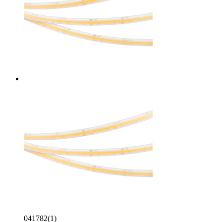
041782(1)