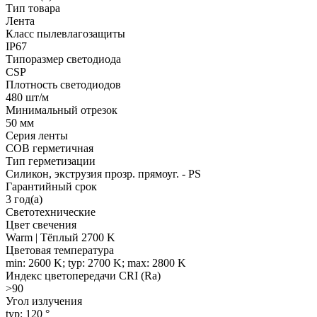
Тип товара
Лента
Класс пылевлагозащиты
IP67
Типоразмер светодиода
CSP
Плотность светодиодов
480 шт/м
Минимальный отрезок
50 мм
Серия ленты
COB герметичная
Тип герметизации
Силикон, экструзия прозр. прямоуг. - PS
Гарантийный срок
3 год(а)
Светотехнические
Цвет свечения
Warm | Тёплый 2700 K
Цветовая температура
min: 2600 K; typ: 2700 K; max: 2800 K
Индекс цветопередачи CRI (Ra)
>90
Угол излучения
typ: 120 °