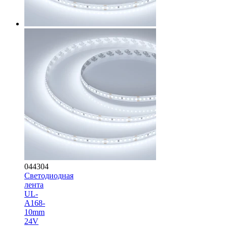
044304
Светодиодная
лента
UL-
A168-
10mm
24V