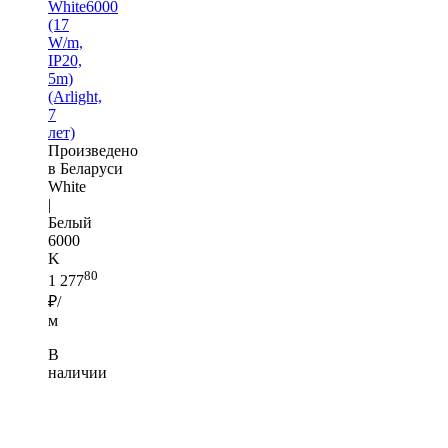
White6000
(17
W/m,
IP20,
5m)
(Arlight,
7
лет)
Произведено
в Беларуси
White
|
Белый
6000
K
80
1 277
₽/
м
В
наличии