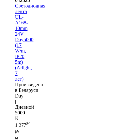
042323
Светодиодная
лента
UL-
A168-
10mm
24V
Day5000
(17
W/m,
IP20,
5m)
(Arlight,
7
лет)
Произведено
в Беларуси
Day
|
Дневной
5000
K
80
1 277
₽/
м