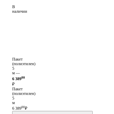
В
наличии
Пакет
(полиэтилен)
5
м —
00
6 389
₽
Пакет
(полиэтилен)
5
м
00
6 389
₽