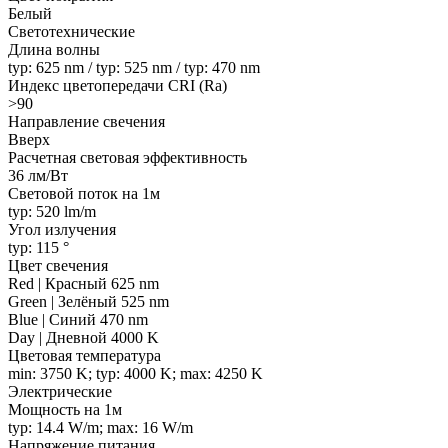
Белый
Светотехнические
Длина волны
typ: 625 nm / typ: 525 nm / typ: 470 nm
Индекс цветопередачи CRI (Ra)
>90
Направление свечения
Вверх
Расчетная световая эффективность
36 лм/Вт
Световой поток на 1м
typ: 520 lm/m
Угол излучения
typ: 115 °
Цвет свечения
Red | Красный 625 nm
Green | Зелёный 525 nm
Blue | Синий 470 nm
Day | Дневной 4000 K
Цветовая температура
min: 3750 K; typ: 4000 K; max: 4250 K
Электрические
Мощность на 1м
typ: 14.4 W/m; max: 16 W/m
Напряжение питания