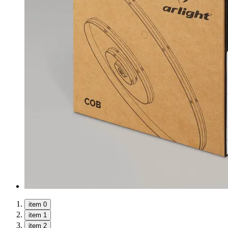
item 0
item 1
item 2