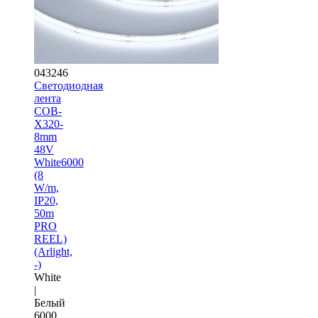
043246
Светодиодная
лента
COB-
X320-
8mm
48V
White6000
(8
W/m,
IP20,
50m
PRO
REEL)
(Arlight,
-)
White
|
Белый
6000