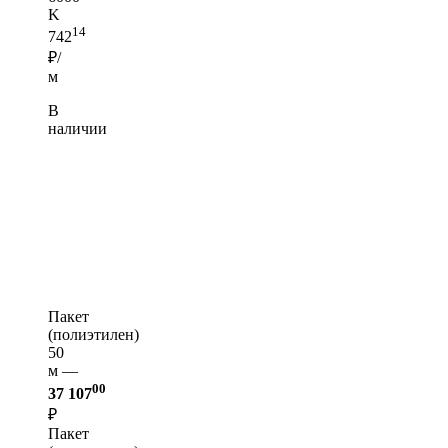
K
14
742
₽/
м
В
наличии
Пакет
(полиэтилен)
50
м —
00
37 107
₽
Пакет