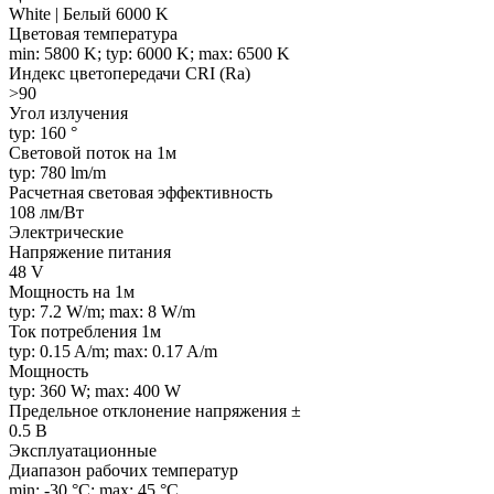
White | Белый 6000 K
Цветовая температура
min: 5800 K; typ: 6000 K; max: 6500 K
Индекс цветопередачи CRI (Ra)
>90
Угол излучения
typ: 160 °
Световой поток на 1м
typ: 780 lm/m
Расчетная световая эффективность
108 лм/Вт
Электрические
Напряжение питания
48 V
Мощность на 1м
typ: 7.2 W/m; max: 8 W/m
Ток потребления 1м
typ: 0.15 A/m; max: 0.17 A/m
Мощность
typ: 360 W; max: 400 W
Предельное отклонение напряжения ±
0.5 В
Эксплуатационные
Диапазон рабочих температур
min: -30 °C; max: 45 °C