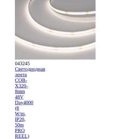
043245
Светодиодная
лента
COB-
X320-
8mm
48V
Day4000
(8
W/m,
IP20,
50m
PRO
REEL)