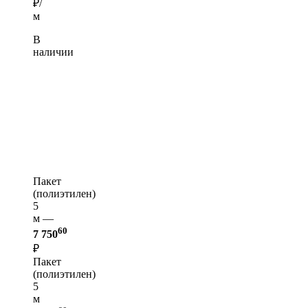
₽/
м
В
наличии
Пакет
(полиэтилен)
5
м —
60
7 750
₽
Пакет
(полиэтилен)
5
м