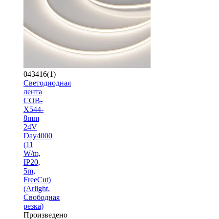
043416(1)
Светодиодная
лента
COB-
X544-
8mm
24V
Day4000
(11
W/m,
IP20,
5m,
FreeCut)
(Arlight,
Свободная
резка)
Произведено