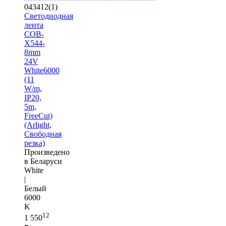
043412(1)
Светодиодная
лента
COB-
X544-
8mm
24V
White6000
(11
W/m,
IP20,
5m,
FreeCut)
(Arlight,
Свободная
резка)
Произведено
в Беларуси
White
|
Белый
6000
K
12
1 550