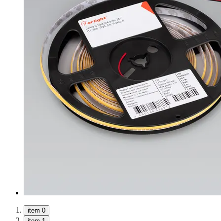
item 0
item 1