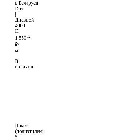
в Беларуси
Day
|
Дневной
4000
K
12
1 550
₽/
м
В
наличии
Пакет
(полиэтилен)
5