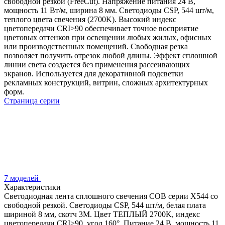
свободной резкой (FreeCut). Напряжение питания 24 В,
мощность 11 Вт/м, ширина 8 мм. Светодиоды CSP, 544 шт/м,
теплого цвета свечения (2700K). Высокий индекс
цветопередачи CRI>90 обеспечивает точное восприятие
цветовых оттенков при освещении любых жилых, офисных
или производственных помещений. Свободная резка
позволяет получить отрезок любой длины. Эффект сплошной
линии света создается без применения рассеивающих
экранов. Используется для декоративной подсветки
рекламных конструкций, витрин, сложных архитектурных
форм.
Страница серии
7 моделей
Характеристики
Светодиодная лента сплошного свечения COB серии X544 со
свободной резкой. Светодиоды CSP, 544 шт/м, белая плата
шириной 8 мм, скотч 3M. Цвет ТЕПЛЫЙ 2700K, индекс
цветопередачи CRI>90, угол 160°. Питание 24 В, мощность 11