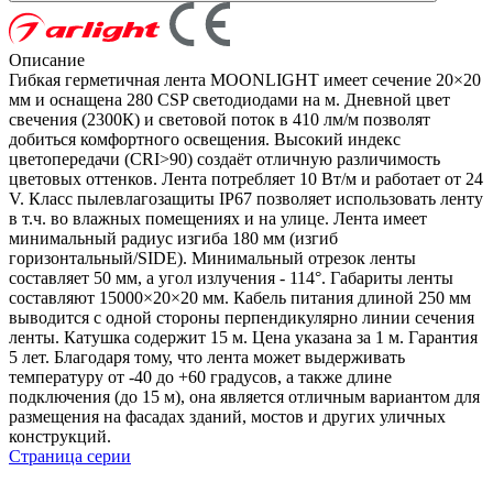
Описание
Гибкая герметичная лента MOONLIGHT имеет сечение 20×20
мм и оснащена 280 CSP светодиодами на м. Дневной цвет
свечения (2300К) и световой поток в 410 лм/м позволят
добиться комфортного освещения. Высокий индекс
цветопередачи (CRI>90) создаёт отличную различимость
цветовых оттенков. Лента потребляет 10 Вт/м и работает от 24
V. Класс пылевлагозащиты IP67 позволяет использовать ленту
в т.ч. во влажных помещениях и на улице. Лента имеет
минимальный радиус изгиба 180 мм (изгиб
горизонтальный/SIDE). Минимальный отрезок ленты
составляет 50 мм, а угол излучения - 114°. Габариты ленты
составляют 15000×20×20 мм. Кабель питания длиной 250 мм
выводится с одной стороны перпендикулярно линии сечения
ленты. Катушка содержит 15 м. Цена указана за 1 м. Гарантия
5 лет. Благодаря тому, что лента может выдерживать
температуру от -40 до +60 градусов, а также длине
подключения (до 15 м), она является отличным вариантом для
размещения на фасадах зданий, мостов и других уличных
конструкций.
Страница серии