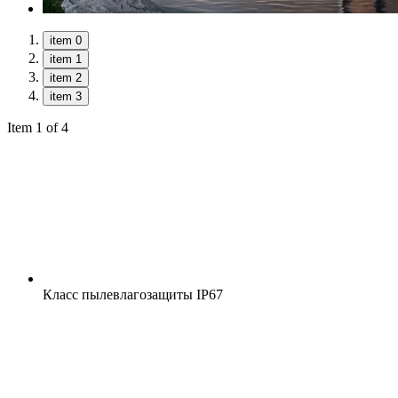
item 0
item 1
item 2
item 3
Item 1 of 4
Класс пылевлагозащиты
IP67