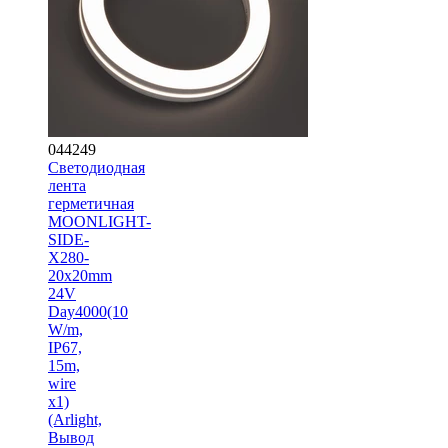
044249
Светодиодная
лента
герметичная
MOONLIGHT-
SIDE-
X280-
20x20mm
24V
Day4000(10
W/m,
IP67,
15m,
wire
x1)
(Arlight,
Вывод