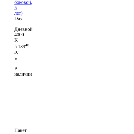
боковой,
5
лет)
Day
|
Дневной
4000
K
46
5 189
₽/
м
В
наличии
Пакет