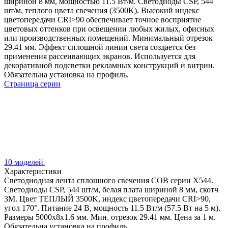
шириной 8 мм, мощностью 11.5 Вт/м. Светодиоды CSP, 544
шт/м, теплого цвета свечения (3500K). Высокий индекс
цветопередачи CRI>90 обеспечивает точное восприятие
цветовых оттенков при освещении любых жилых, офисных
или производственных помещений. Минимальный отрезок
29.41 мм. Эффект сплошной линии света создается без
применения рассеивающих экранов. Используется для
декоративной подсветки рекламных конструкций и витрин.
Обязательна установка на профиль.
Страница серии
10 моделей
Характеристики
Светодиодная лента сплошного свечения COB серии X544.
Светодиоды CSP, 544 шт/м, белая плата шириной 8 мм, скотч
3M. Цвет ТЕПЛЫЙ 3500K, индекс цветопередачи CRI>90,
угол 170°. Питание 24 В, мощность 11.5 Вт/м (57.5 Вт на 5 м).
Размеры 5000x8x1.6 мм. Мин. отрезок 29.41 мм. Цена за 1 м.
Обязательна установка на профиль.