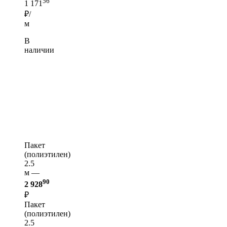
56
1 171
₽/
м
В
наличии
Пакет
(полиэтилен)
2.5
м —
90
2 928
₽
Пакет
(полиэтилен)
2.5