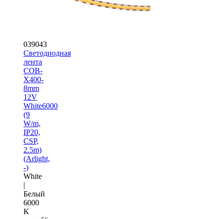
039043
Светодиодная
лента
COB-
X400-
8mm
12V
White6000
(9
W/m,
IP20,
CSP,
2.5m)
(Arlight,
-)
White
|
Белый
6000
K