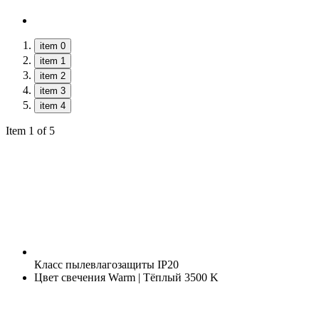
item 0
item 1
item 2
item 3
item 4
Item 1 of 5
Класс пылевлагозащиты
IP20
Цвет свечения
Warm | Тёплый 3500 K