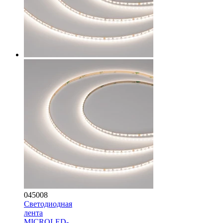
045008
Светодиодная
лента
MICROLED-