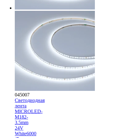
045007
Светодиодная
лента
MICROLED-
M182-
3.5mm
24V
White6000