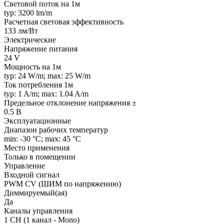
Световой поток на 1м
typ: 3200 lm/m
Расчетная световая эффективность
133 лм/Вт
Электрические
Напряжение питания
24 V
Мощность на 1м
typ: 24 W/m; max: 25 W/m
Ток потребления 1м
typ: 1 A/m; max: 1.04 A/m
Предельное отклонение напряжения ±
0.5 В
Эксплуатационные
Диапазон рабочих температур
min: -30 °C; max: 45 °C
Место применения
Только в помещении
Управление
Входной сигнал
PWM СV (ШИМ по напряжению)
Диммируемый(ая)
Да
Каналы управления
1 CH (1 канал - Mono)