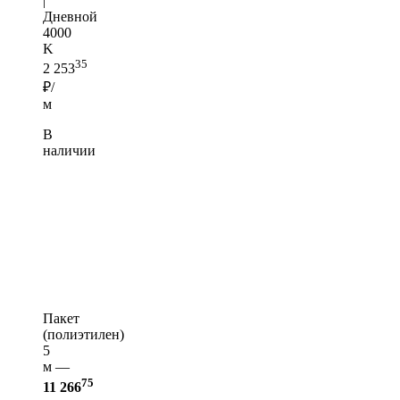
|
Дневной
4000
K
35
2 253
₽/
м
В
наличии
Пакет
(полиэтилен)
5
м —
75
11 266