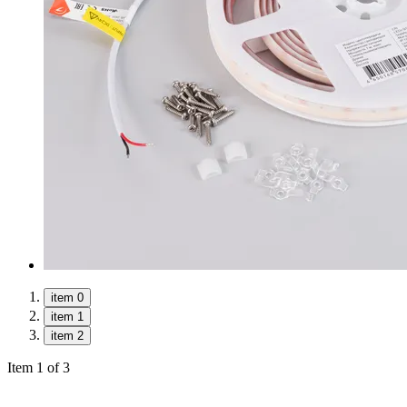
item 0
item 1
item 2
Item 1 of 3