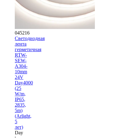
045216
Светодиодная
лента
герметичная
RTW-
SEW-
A304-
10mm
24V
Day4000
(25
W/m,
IP65,
2835,
5m)
(Arlight,
5
лет)
Day