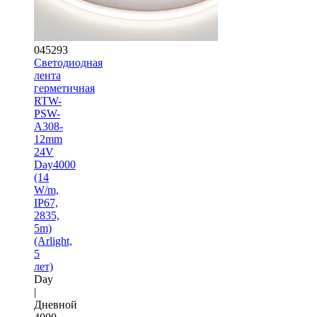
045293
Светодиодная
лента
герметичная
RTW-
PSW-
A308-
12mm
24V
Day4000
(14
W/m,
IP67,
2835,
5m)
(Arlight,
5
лет)
Day
|
Дневной