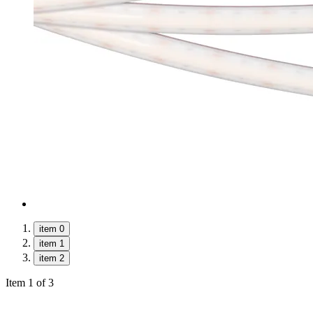
item 0
item 1
item 2
Item 1 of 3