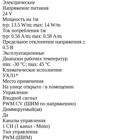
Электрические
Напряжение питания
24 V
Мощность на 1м
typ: 13.5 W/m; max: 14 W/m
Ток потребления 1м
typ: 0.56 A/m; max: 0.58 A/m
Предельное отклонение напряжения ±
0.5 В
Эксплуатационные
Диапазон рабочих температур
min: -30 °C; max: 45 °C
Климатическое исполнение
УХЛ1*
Место применения
На улице открыто / в помещении
Управление
Входной сигнал
PWM СV (ШИМ по напряжению)
Диммируемый(ая)
Да
Каналы управления
1 CH (1 канал - Mono)
Тип управления
PWM (ШИМ)