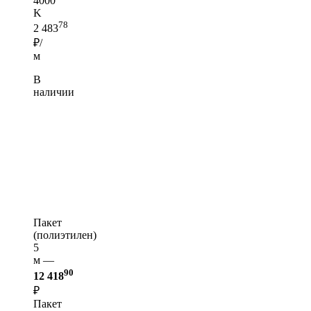
4000
K
78
2 483
₽/
м
В
наличии
Пакет
(полиэтилен)
5
м —
90
12 418
₽
Пакет