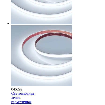
045292
Светодиодная
лента
герметичная