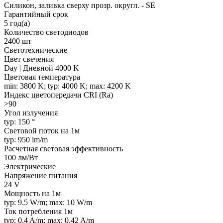
Силикон, заливка сверху прозр. округл. - SE
Гарантийный срок
5 год(а)
Количество светодиодов
2400 шт
Светотехнические
Цвет свечения
Day | Дневной 4000 K
Цветовая температура
min: 3800 K; typ: 4000 K; max: 4200 K
Индекс цветопередачи CRI (Ra)
>90
Угол излучения
typ: 150 °
Световой поток на 1м
typ: 950 lm/m
Расчетная световая эффективность
100 лм/Вт
Электрические
Напряжение питания
24 V
Мощность на 1м
typ: 9.5 W/m; max: 10 W/m
Ток потребления 1м
typ: 0.4 A/m; max: 0.42 A/m