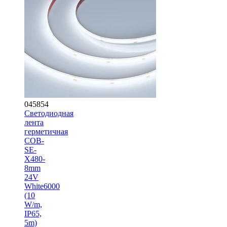
045854
Светодиодная
лента
герметичная
COB-
SE-
X480-
8mm
24V
White6000
(10
W/m,
IP65,
5m)