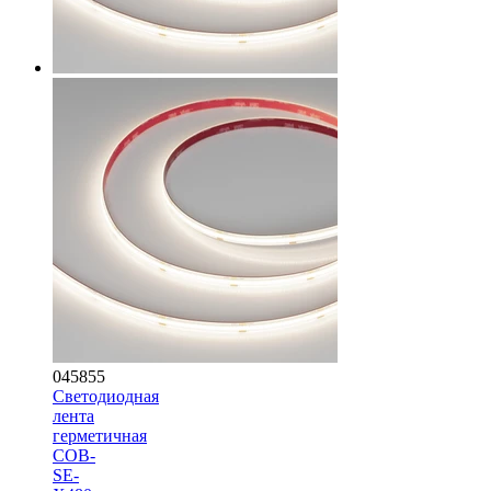
045855
Светодиодная
лента
герметичная
COB-
SE-