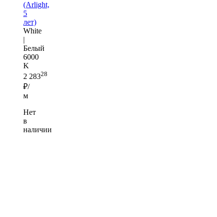
(Arlight,
5
лет)
White
|
Белый
6000
K
28
2 283
₽/
м
Нет
в
наличии